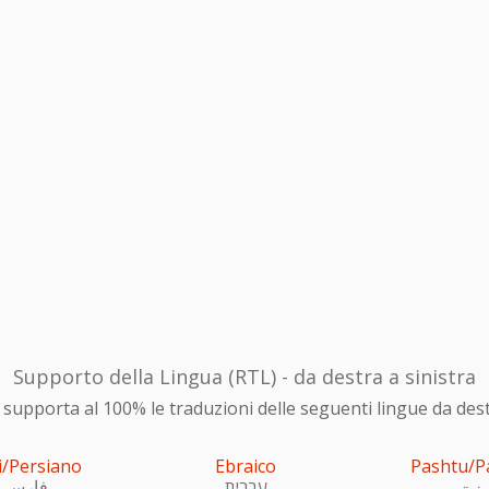
Supporto della Lingua (RTL) - da destra a sinistra
upporta al 100% le traduzioni delle seguenti lingue da destra
i/Persiano
Ebraico
Pashtu/P
ښتو
עִברִית
فارسی