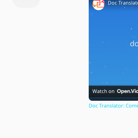
Doc Translat
Watch on
Doc Translator: Come 