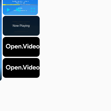
Play
Unmute
Fullscreen
Now Playing