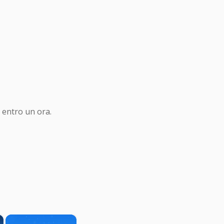
 entro un ora.
×
×