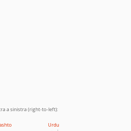
 a sinistra (right-to-left):
ashto
Urdu
اردو
پ