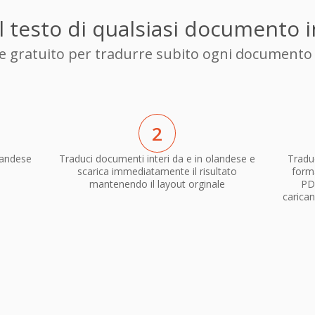
l testo di qualsiasi documento i
ore gratuito per tradurre subito ogni documento d
2
landese
Traduci documenti interi da e in olandese e
Traduc
scarica immediatamente il risultato
forma
mantenendo il layout orginale
PD
carican