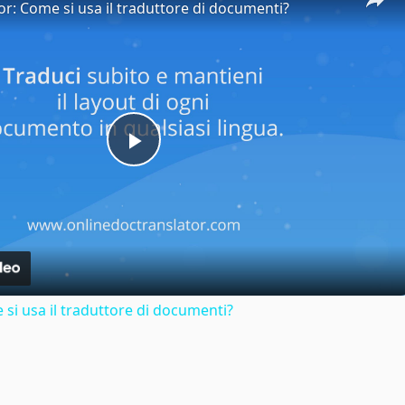
or: Come si usa il traduttore di documenti?
Play
Video
si usa il traduttore di documenti?