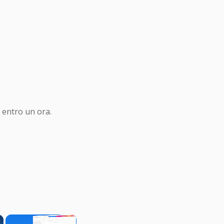
 entro un ora.
×
×