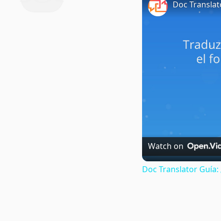
Doc Translat
Watch on
Doc Translator Guía