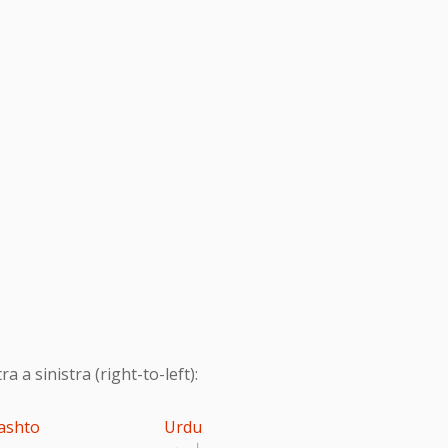
 a sinistra (right-to-left):
ashto
Urdu
اردو
پ