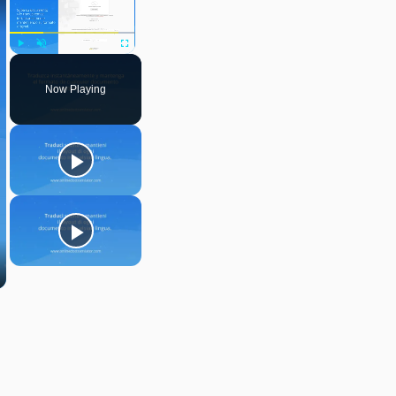
Play
Unmute
Fullscreen
Now Playing