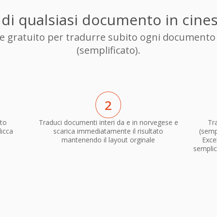
o di qualsiasi documento in cines
ore gratuito per tradurre subito ogni documento
(semplificato).
2
to
Traduci documenti interi da e in norvegese e
Tr
licca
scarica immediatamente il risultato
(sempl
mantenendo il layout orginale
Exce
semplic