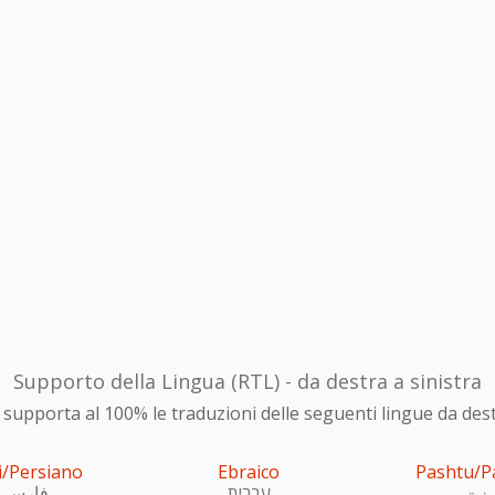
Supporto della Lingua (RTL) - da destra a sinistra
upporta al 100% le traduzioni delle seguenti lingue da destra
i/Persiano
Ebraico
Pashtu/P
ښتو
עִברִית
فارسی