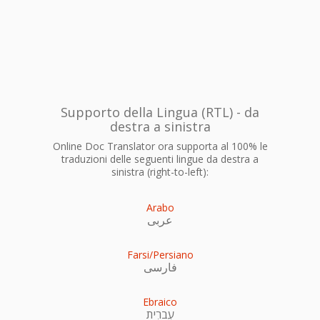
Supporto della Lingua (RTL) - da
destra a sinistra
Online Doc Translator ora supporta al 100% le
traduzioni delle seguenti lingue da destra a
sinistra (right-to-left):
Arabo
عربى
Farsi/Persiano
فارسی
Ebraico
עִברִית