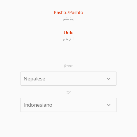
Pashtu/Pashto
پښتو
Urdu
اردو