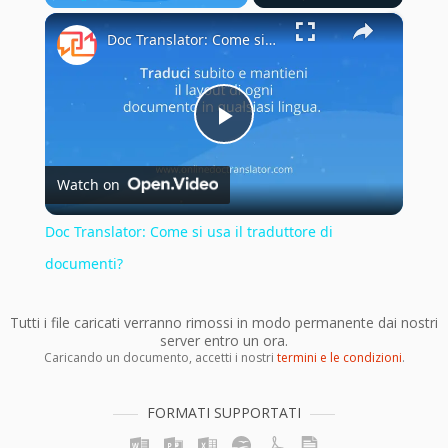
×
Play
Unmute
Fullscreen
Doc Translator: Come si usa il traduttore di documenti?
Play
Watch on
Video
Doc Translator: Come si usa il traduttore di
documenti?
Tutti i file caricati verranno rimossi in modo permanente dai nostri
server entro un ora.
Caricando un documento, accetti i nostri
termini e le condizioni
.
FORMATI SUPPORTATI