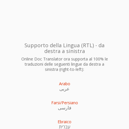
Supporto della Lingua (RTL) - da
destra a sinistra
Online Doc Translator ora supporta al 100% le
traduzioni delle seguenti lingue da destra a
sinistra (right-to-left):
Arabo
عربى
Farsi/Persiano
فارسی
Ebraico
עִברִית