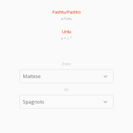
Pashtu/Pashto
پښتو
Urdu
اردو