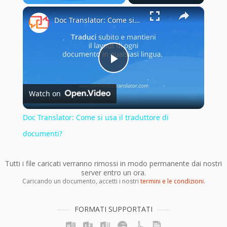
×
Play
Unmute
Fullscreen
Doc Translator: Come si usa il traduttore di documenti?
Play
Watch on
Video
Doc Translator: Come si usa il traduttore di
documenti?
Tutti i file caricati verranno rimossi in modo permanente dai nostri
server entro un ora.
Caricando un documento, accetti i nostri
termini e le condizioni
.
FORMATI SUPPORTATI