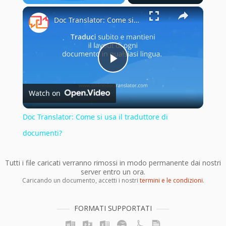
×
Play
Unmute
Fullscreen
Doc Translator: Come si usa il traduttore di documenti?
Play
Watch on
Video
Doc Translator: Come si usa il traduttore di
documenti?
Tutti i file caricati verranno rimossi in modo permanente dai nostri
server entro un ora.
Caricando un documento, accetti i nostri
termini e le condizioni
.
FORMATI SUPPORTATI