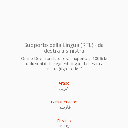
Supporto della Lingua (RTL) - da
destra a sinistra
Online Doc Translator ora supporta al 100% le
traduzioni delle seguenti lingue da destra a
sinistra (right-to-left):
Arabo
عربى
Farsi/Persiano
فارسی
Ebraico
עִברִית