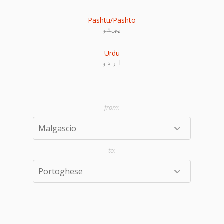
Pashtu/Pashto
پښتو
Urdu
اردو