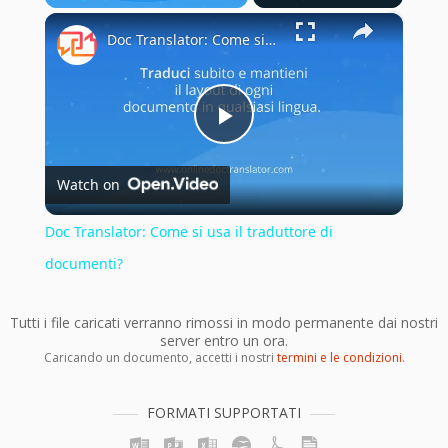
×
Play
Unmute
Fullscreen
Doc Translator: Come si usa il traduttore di documenti?
Play
Watch on
Video
Doc Translator: Come si usa il traduttore di
documenti?
Tutti i file caricati verranno rimossi in modo permanente dai nostri
server entro un ora.
Caricando un documento, accetti i nostri
termini e le condizioni
.
FORMATI SUPPORTATI