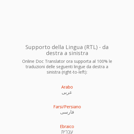
Supporto della Lingua (RTL) - da
destra a sinistra
Online Doc Translator ora supporta al 100% le
traduzioni delle seguenti lingue da destra a
sinistra (right-to-left):
Arabo
عربى
Farsi/Persiano
فارسی
Ebraico
עִברִית