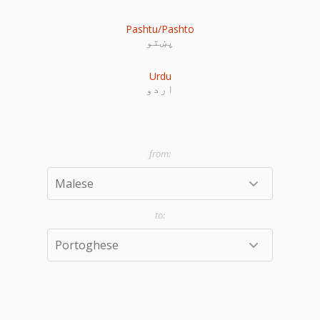
Pashtu/Pashto
پښتو
Urdu
اردو