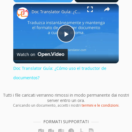
×
Play
Unmute
Fullscreen
Doc Translator Guía: ¿Cómo uso el traductor de documentos?
Play
Watch on
Video
Doc Translator Guía: ¿Cómo uso el traductor de
documentos?
Tutti i file caricati verranno rimossi in modo permanente dai nostri
server entro un ora.
Caricando un documento, accetti i nostri
termini e le condizioni
.
FORMATI SUPPORTATI