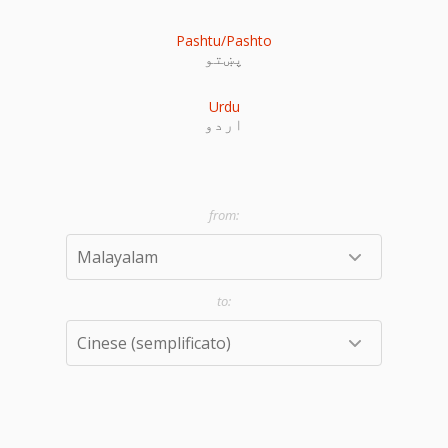
Pashtu/Pashto
پښتو
Urdu
اردو