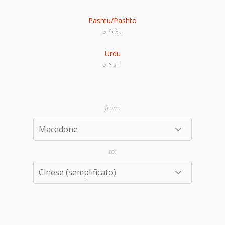
Pashtu/Pashto
پښتو
Urdu
اردو