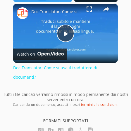
×
Play
Unmute
Fullscreen
Doc Translator: Come si usa il traduttore di documenti?
Play
Watch on
Video
Doc Translator: Come si usa il traduttore di
documenti?
Tutti i file caricati verranno rimossi in modo permanente dai nostri
server entro un ora.
Caricando un documento, accetti i nostri
termini e le condizioni
.
FORMATI SUPPORTATI