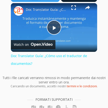
×
Play
Unmute
Fullscreen
Doc Translator Guía: ¿Cómo uso el traductor de documentos?
Play
Watch on
Video
Doc Translator Guía: ¿Cómo uso el traductor de
documentos?
Tutti i file caricati verranno rimossi in modo permanente dai nostri
server entro un ora.
Caricando un documento, accetti i nostri
termini e le condizioni
.
FORMATI SUPPORTATI