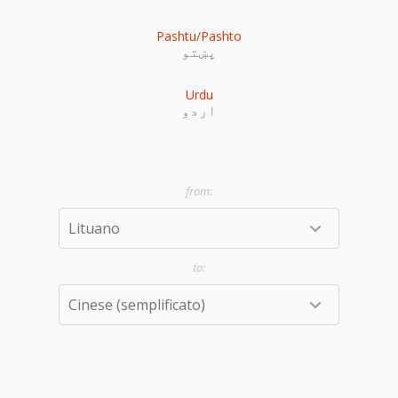
Pashtu/Pashto
پښتو
Urdu
اردو