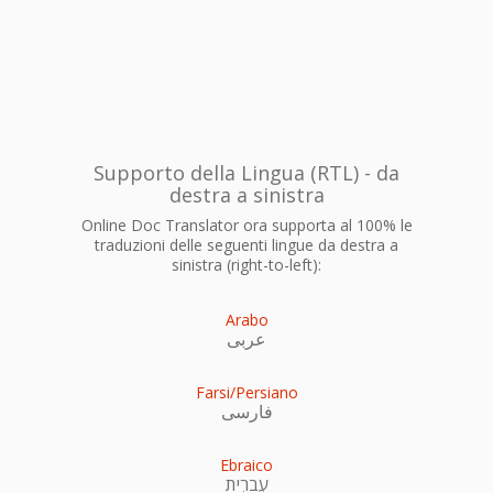
Supporto della Lingua (RTL) - da
destra a sinistra
Online Doc Translator ora supporta al 100% le
traduzioni delle seguenti lingue da destra a
sinistra (right-to-left):
Arabo
عربى
Farsi/Persiano
فارسی
Ebraico
עִברִית