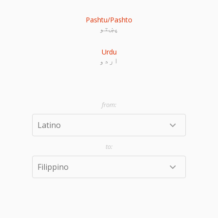
Pashtu/Pashto
پښتو
Urdu
اردو