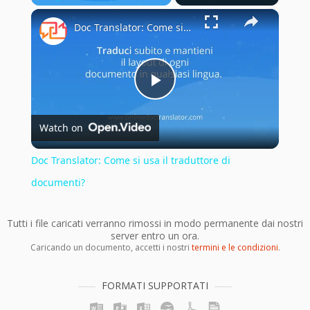
×
Play
Unmute
Fullscreen
Doc Translator: Come si usa il traduttore di documenti?
Play
Watch on
Video
Doc Translator: Come si usa il traduttore di
documenti?
Tutti i file caricati verranno rimossi in modo permanente dai nostri
server entro un ora.
Caricando un documento, accetti i nostri
termini e le condizioni
.
FORMATI SUPPORTATI