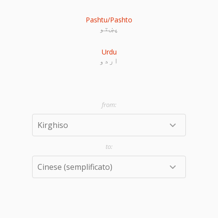
Pashtu/Pashto
پښتو
Urdu
اردو