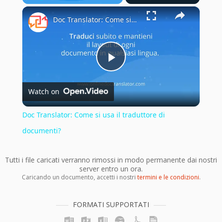
×
Play
Unmute
Fullscreen
Doc Translator: Come si usa il traduttore di documenti?
Play
Watch on
Video
Doc Translator: Come si usa il traduttore di
documenti?
Tutti i file caricati verranno rimossi in modo permanente dai nostri
server entro un ora.
Caricando un documento, accetti i nostri
termini e le condizioni
.
FORMATI SUPPORTATI