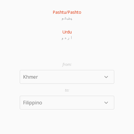
Pashtu/Pashto
پښتو
Urdu
اردو