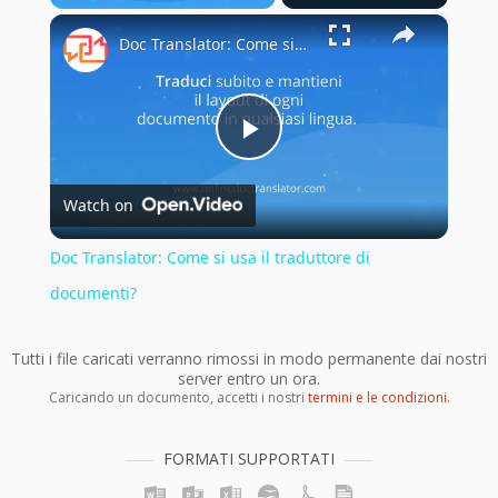
×
Play
Unmute
Fullscreen
Doc Translator: Come si usa il traduttore di documenti?
Play
Watch on
Video
Doc Translator: Come si usa il traduttore di
documenti?
Tutti i file caricati verranno rimossi in modo permanente dai nostri
server entro un ora.
Caricando un documento, accetti i nostri
termini e le condizioni
.
FORMATI SUPPORTATI