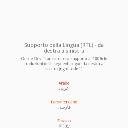
Supporto della Lingua (RTL) - da
destra a sinistra
Online Doc Translator ora supporta al 100% le
traduzioni delle seguenti lingue da destra a
sinistra (right-to-left):
Arabo
عربى
Farsi/Persiano
فارسی
Ebraico
עִברִית