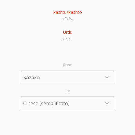
Pashtu/Pashto
پښتو
Urdu
اردو