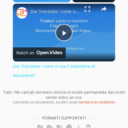
×
Play
Unmute
Fullscreen
Doc Translator: Come si usa il traduttore di documenti?
Play
Watch on
Video
Doc Translator: Come si usa il traduttore di
documenti?
Tutti i file caricati verranno rimossi in modo permanente dai nostri
server entro un ora.
Caricando un documento, accetti i nostri
termini e le condizioni
.
FORMATI SUPPORTATI