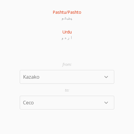
Pashtu/Pashto
پښتو
Urdu
اردو