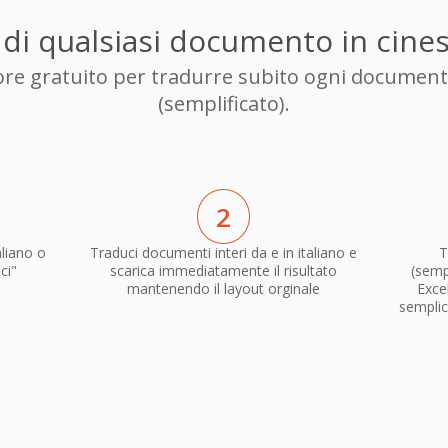
o di qualsiasi documento in cines
tore gratuito per tradurre subito ogni documento
(semplificato).
2
liano o
Traduci documenti interi da e in italiano e
T
ci"
scarica immediatamente il risultato
(sempl
mantenendo il layout orginale
Exce
semplic