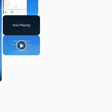
Play
Unmute
Fullscreen
Now Playing