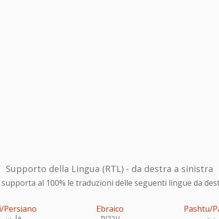
Supporto della Lingua (RTL) - da destra a sinistra
upporta al 100% le traduzioni delle seguenti lingue da destra
i/Persiano
Ebraico
Pashtu/P
ښتو
עִברִית
فارسی