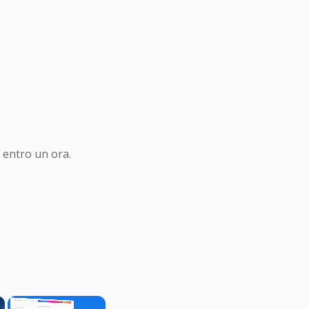
 entro un ora.
×
×