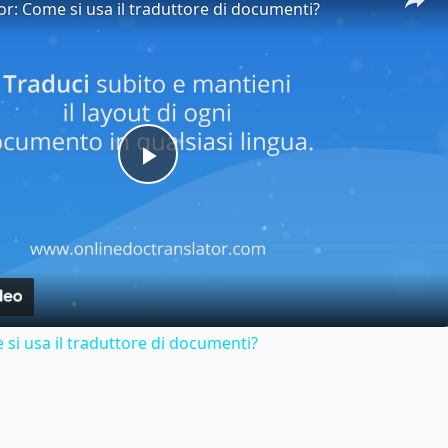
or: Come si usa il traduttore di documenti?
Play
Video
si usa il traduttore di documenti?