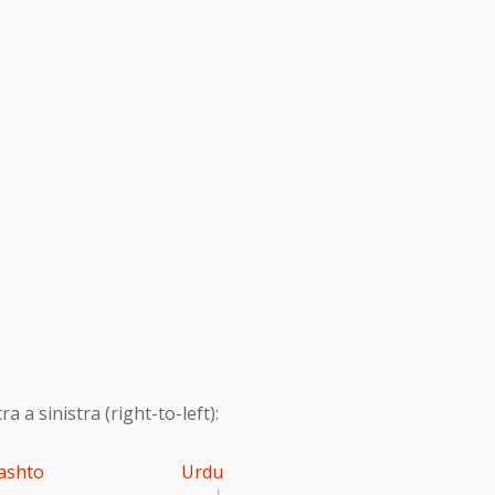
 a sinistra (right-to-left):
ashto
Urdu
اردو
پ