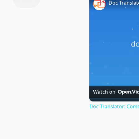
Doc Translat
Watch on
Doc Translator: Come 