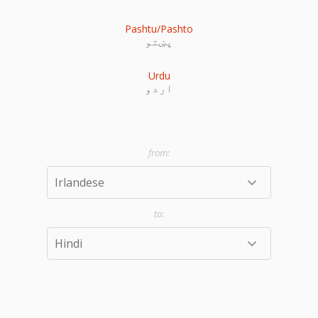
Pashtu/Pashto
پښتو
Urdu
اردو