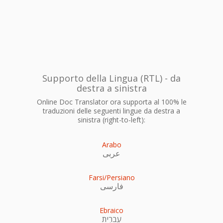
Supporto della Lingua (RTL) - da
destra a sinistra
Online Doc Translator ora supporta al 100% le
traduzioni delle seguenti lingue da destra a
sinistra (right-to-left):
Arabo
عربى
Farsi/Persiano
فارسی
Ebraico
עִברִית