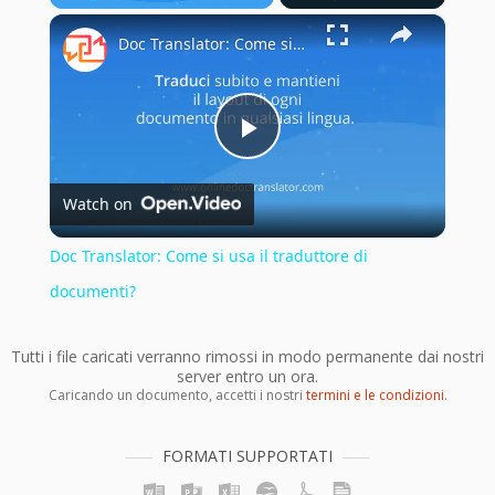
×
Play
Unmute
Fullscreen
Doc Translator: Come si usa il traduttore di documenti?
Play
Watch on
Video
Doc Translator: Come si usa il traduttore di
documenti?
Tutti i file caricati verranno rimossi in modo permanente dai nostri
server entro un ora.
Caricando un documento, accetti i nostri
termini e le condizioni
.
FORMATI SUPPORTATI