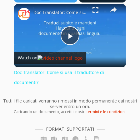
×
Play
Unmute
Fullscreen
Doc Translator: Come si usa il traduttore di documenti?
Play
Watch on
Video
Doc Translator: Come si usa il traduttore di
documenti?
Tutti i file caricati verranno rimossi in modo permanente dai nostri
server entro un ora.
Caricando un documento, accetti i nostri
termini e le condizioni
.
FORMATI SUPPORTATI