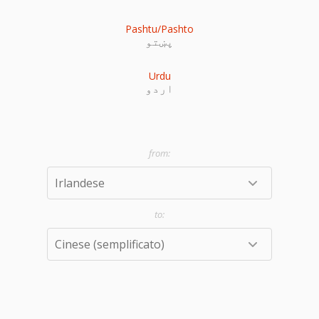
Pashtu/Pashto
پښتو
Urdu
اردو