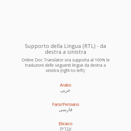
Supporto della Lingua (RTL) - da
destra a sinistra
Online Doc Translator ora supporta al 100% le
traduzioni delle seguenti lingue da destra a
sinistra (right-to-left):
Arabo
عربى
Farsi/Persiano
فارسی
Ebraico
עִברִית