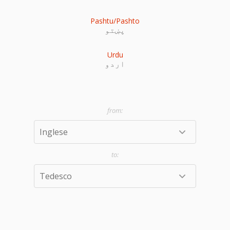
Pashtu/Pashto
پښتو
Urdu
اردو