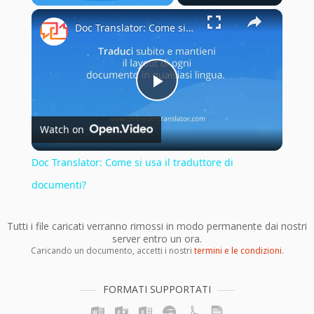
×
Play
Unmute
Fullscreen
Doc Translator: Come si usa il traduttore di documenti?
Play
Watch on
Video
Doc Translator: Come si usa il traduttore di
documenti?
Tutti i file caricati verranno rimossi in modo permanente dai nostri
server entro un ora.
Caricando un documento, accetti i nostri
termini e le condizioni
.
FORMATI SUPPORTATI