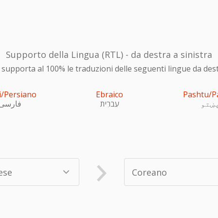
Supporto della Lingua (RTL) - da destra a sinistra
upporta al 100% le traduzioni delle seguenti lingue da destra
i/Persiano
Ebraico
Pashtu/P
ښتو
עִברִית
فارسی