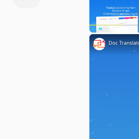
Play
Unmute
Doc Translat