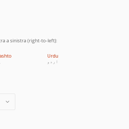
 a sinistra (right-to-left):
ashto
Urdu
اردو
پ