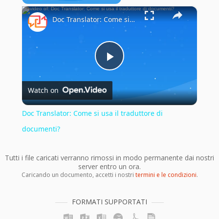
×
Play
Unmute
Fullscreen
Doc Translator: Come si usa il traduttore di documenti?
Play
Watch on
Video
Doc Translator: Come si usa il traduttore di
documenti?
Tutti i file caricati verranno rimossi in modo permanente dai nostri
server entro un ora.
Caricando un documento, accetti i nostri
termini e le condizioni
.
FORMATI SUPPORTATI