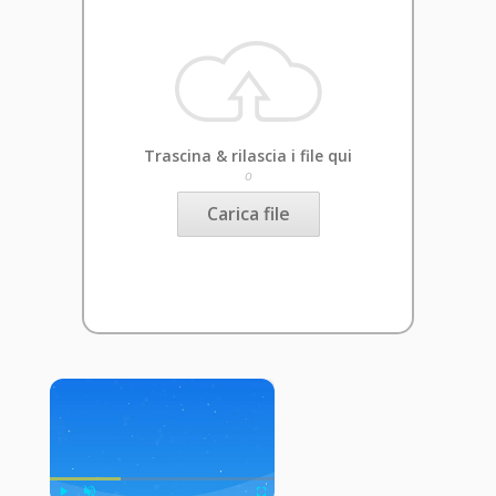
Trascina & rilascia i file qui
o
Carica file
×
Now Playing