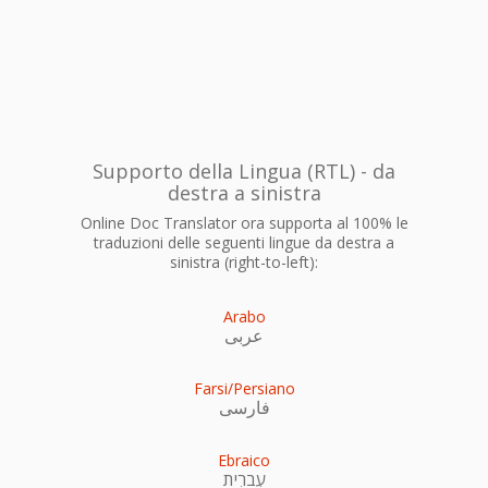
Supporto della Lingua (RTL) - da
destra a sinistra
Online Doc Translator ora supporta al 100% le
traduzioni delle seguenti lingue da destra a
sinistra (right-to-left):
Arabo
عربى
Farsi/Persiano
فارسی
Ebraico
עִברִית