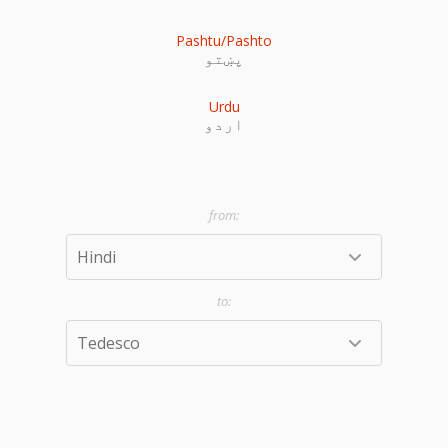
Pashtu/Pashto
پښتو
Urdu
اردو