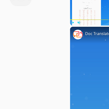
Play
Unmute
Doc Translat