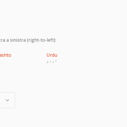
 a sinistra (right-to-left):
ashto
Urdu
اردو
پ