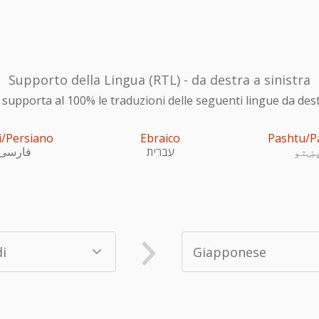
Supporto della Lingua (RTL) - da destra a sinistra
upporta al 100% le traduzioni delle seguenti lingue da destra
i/Persiano
Ebraico
Pashtu/P
ښتو
עִברִית
فارسی