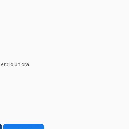
 entro un ora.
×
×