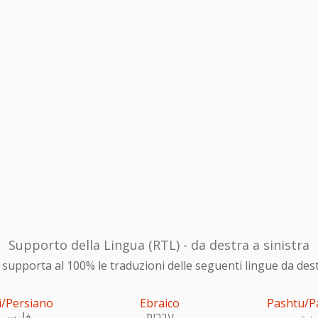
Supporto della Lingua (RTL) - da destra a sinistra
upporta al 100% le traduzioni delle seguenti lingue da destra
i/Persiano
Ebraico
Pashtu/P
ښتو
עִברִית
فارسی