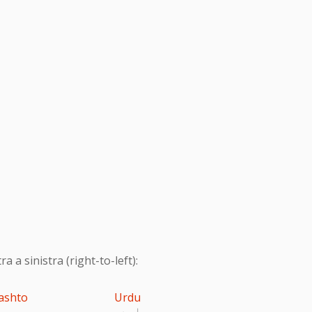
 a sinistra (right-to-left):
ashto
Urdu
اردو
پ