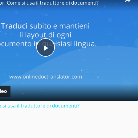
or: Come si usa il traduttore di documenti?
Play
Video
si usa il traduttore di documenti?