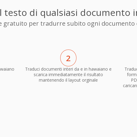
l testo di qualsiasi documento i
re gratuito per tradurre subito ogni documento 
2
awaiano
Traduci documenti interi da e in hawaiano e
Traduc
scarica immediatamente il risultato
forma
mantenendo il layout orginale
PD
carican