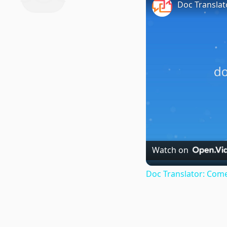
Doc Translat
Watch on
Doc Translator: Come 