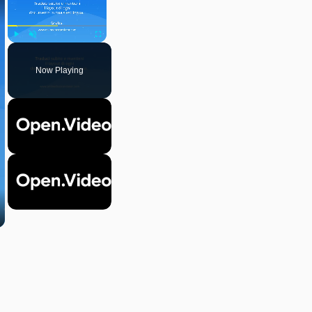
Play
Unmute
Fullscreen
Now Playing