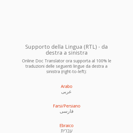
Supporto della Lingua (RTL) - da
destra a sinistra
Online Doc Translator ora supporta al 100% le
traduzioni delle seguenti lingue da destra a
sinistra (right-to-left):
Arabo
عربى
Farsi/Persiano
فارسی
Ebraico
עִברִית