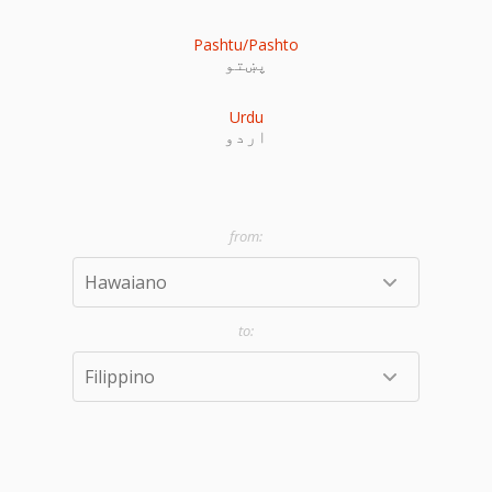
Pashtu/Pashto
پښتو
Urdu
اردو