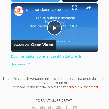
×
Play
Unmute
Fullscreen
Doc Translator: Come si usa il traduttore di documenti?
Play
Watch on
Video
Doc Translator: Come si usa il traduttore di
documenti?
Tutti i file caricati verranno rimossi in modo permanente dai nostri
server entro un ora.
Caricando un documento, accetti i nostri
termini e le condizioni
.
FORMATI SUPPORTATI