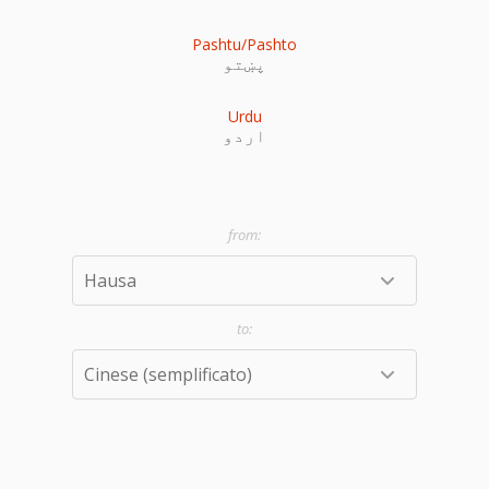
Pashtu/Pashto
پښتو
Urdu
اردو