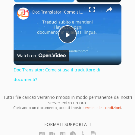
×
Play
Unmute
Fullscreen
Doc Translator: Come si usa il traduttore di documenti?
Play
Watch on
Video
Doc Translator: Come si usa il traduttore di
documenti?
Tutti i file caricati verranno rimossi in modo permanente dai nostri
server entro un ora.
Caricando un documento, accetti i nostri
termini e le condizioni
.
FORMATI SUPPORTATI