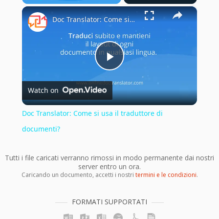
×
Play
Unmute
Fullscreen
Doc Translator: Come si usa il traduttore di documenti?
Play
Watch on
Video
Doc Translator: Come si usa il traduttore di
documenti?
Tutti i file caricati verranno rimossi in modo permanente dai nostri
server entro un ora.
Caricando un documento, accetti i nostri
termini e le condizioni
.
FORMATI SUPPORTATI