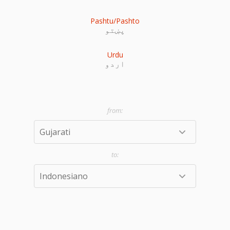
Pashtu/Pashto
پښتو
Urdu
اردو