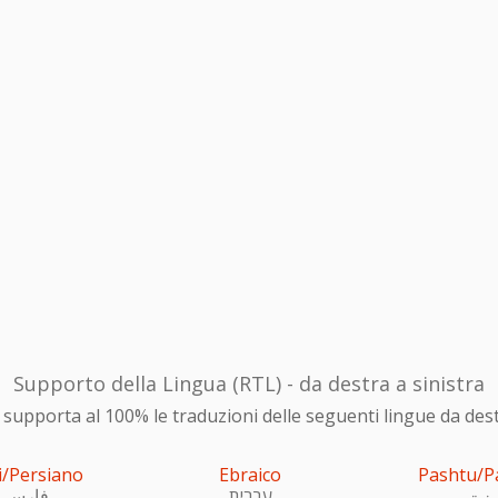
Supporto della Lingua (RTL) - da destra a sinistra
upporta al 100% le traduzioni delle seguenti lingue da destra
i/Persiano
Ebraico
Pashtu/P
ښتو
עִברִית
فارسی