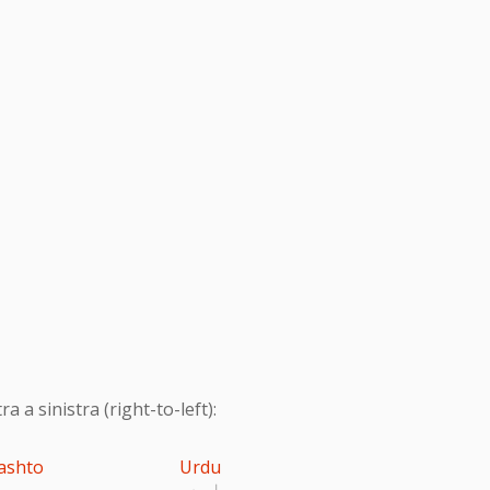
 a sinistra (right-to-left):
ashto
Urdu
اردو
پ