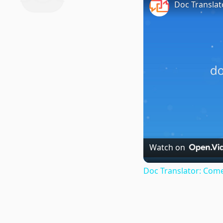
Doc Translat
Watch on
Doc Translator: Come 