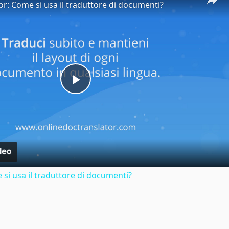
or: Come si usa il traduttore di documenti?
Play
Video
si usa il traduttore di documenti?