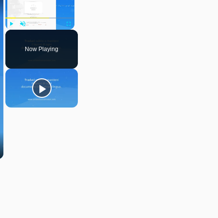
Play
Unmute
Fullscreen
Now Playing