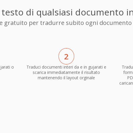
l testo di qualsiasi documento i
ore gratuito per tradurre subito ogni documento d
2
arati o
Traduci documenti interi da e in gujarati e
Traduc
scarica immediatamente il risultato
forma
mantenendo il layout orginale
PD
carican