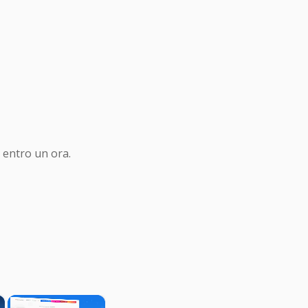
 entro un ora.
×
×