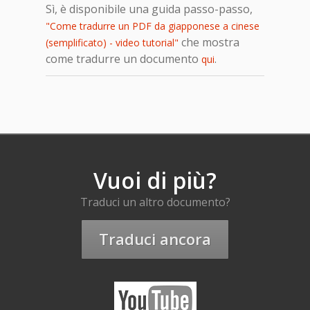
Sì, è disponibile una guida passo-passo,
"Come tradurre un PDF da giapponese a cinese
che mostra
(semplificato) - video tutorial"
come tradurre un documento
.
qui
Vuoi di più?
Traduci un altro documento?
Traduci ancora