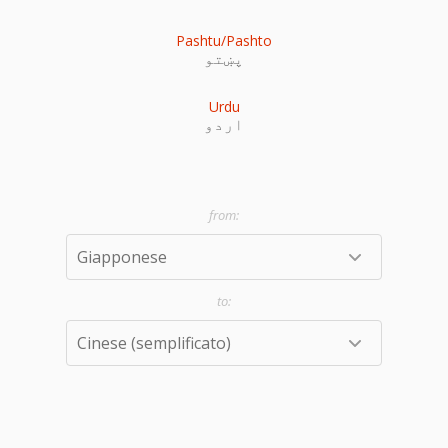
Pashtu/Pashto
پښتو
Urdu
اردو