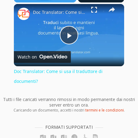
×
Play
Unmute
Fullscreen
Doc Translator: Come si usa il traduttore di documenti?
Play
Watch on
Video
Doc Translator: Come si usa il traduttore di
documenti?
Tutti i file caricati verranno rimossi in modo permanente dai nostri
server entro un ora.
Caricando un documento, accetti i nostri
termini e le condizioni
.
FORMATI SUPPORTATI