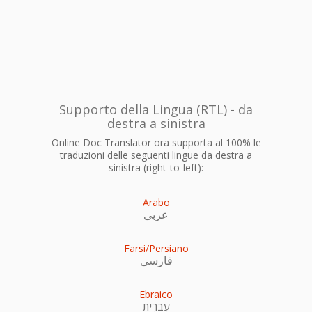
Supporto della Lingua (RTL) - da
destra a sinistra
Online Doc Translator ora supporta al 100% le
traduzioni delle seguenti lingue da destra a
sinistra (right-to-left):
Arabo
عربى
Farsi/Persiano
فارسی
Ebraico
עִברִית