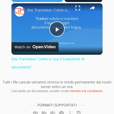
×
Play
Unmute
Fullscreen
Doc Translator: Come si usa il traduttore di documenti?
Play
Watch on
Video
Doc Translator: Come si usa il traduttore di
documenti?
Tutti i file caricati verranno rimossi in modo permanente dai nostri
server entro un ora.
Caricando un documento, accetti i nostri
termini e le condizioni
.
FORMATI SUPPORTATI