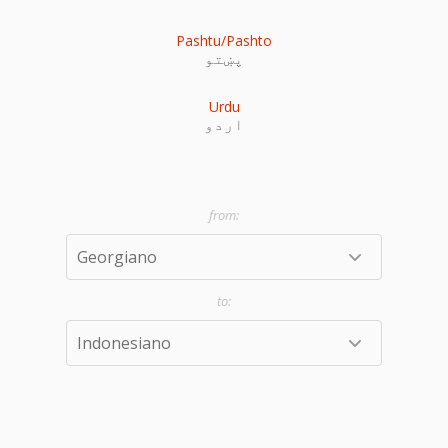
Pashtu/Pashto
پښتو
Urdu
اردو