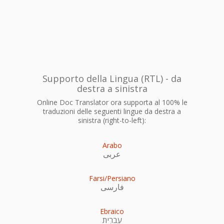
Supporto della Lingua (RTL) - da
destra a sinistra
Online Doc Translator ora supporta al 100% le
traduzioni delle seguenti lingue da destra a
sinistra (right-to-left):
Arabo
عربى
Farsi/Persiano
فارسی
Ebraico
עִברִית