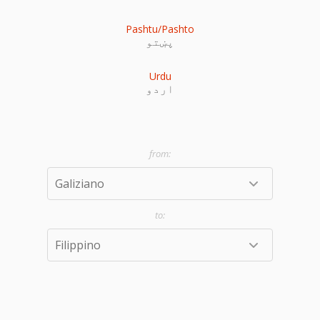
Pashtu/Pashto
پښتو
Urdu
اردو