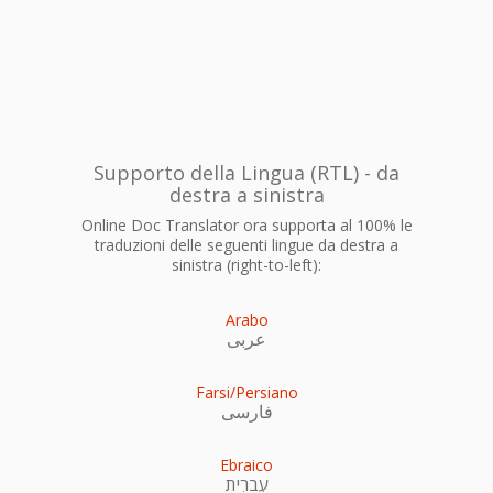
Supporto della Lingua (RTL) - da
destra a sinistra
Online Doc Translator ora supporta al 100% le
traduzioni delle seguenti lingue da destra a
sinistra (right-to-left):
Arabo
عربى
Farsi/Persiano
فارسی
Ebraico
עִברִית