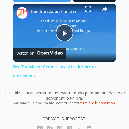
×
Play
Unmute
Fullscreen
Doc Translator: Come si usa il traduttore di documenti?
Play
Watch on
Video
Doc Translator: Come si usa il traduttore di
documenti?
Tutti i file caricati verranno rimossi in modo permanente dai nostri
server entro un ora.
Caricando un documento, accetti i nostri
termini e le condizioni
.
FORMATI SUPPORTATI