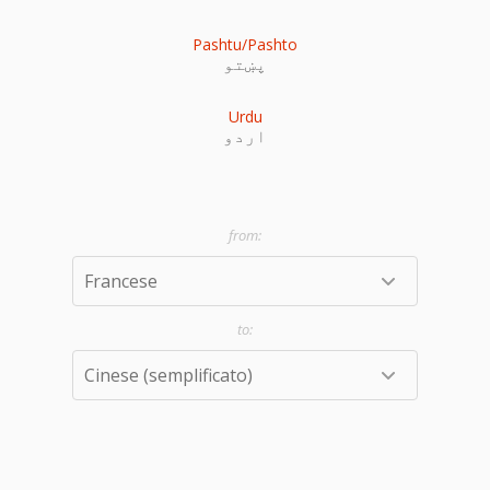
Pashtu/Pashto
پښتو
Urdu
اردو