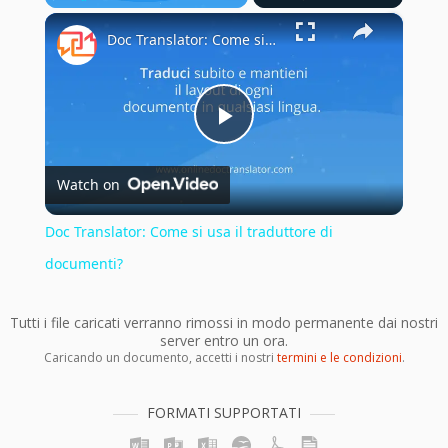
×
Play
Unmute
Fullscreen
Doc Translator: Come si usa il traduttore di documenti?
Play
Watch on
Video
Doc Translator: Come si usa il traduttore di
documenti?
Tutti i file caricati verranno rimossi in modo permanente dai nostri
server entro un ora.
Caricando un documento, accetti i nostri
termini e le condizioni
.
FORMATI SUPPORTATI