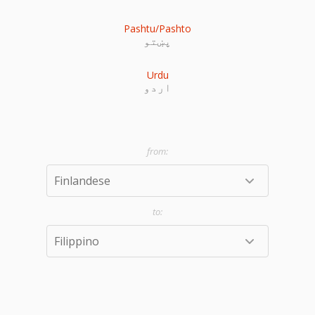
Pashtu/Pashto
پښتو
Urdu
اردو