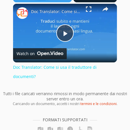
×
Play
Unmute
Fullscreen
Doc Translator: Come si usa il traduttore di documenti?
Play
Watch on
Video
Doc Translator: Come si usa il traduttore di
documenti?
Tutti i file caricati verranno rimossi in modo permanente dai nostri
server entro un ora.
Caricando un documento, accetti i nostri
termini e le condizioni
.
FORMATI SUPPORTATI