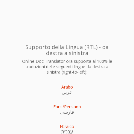
Supporto della Lingua (RTL) - da
destra a sinistra
Online Doc Translator ora supporta al 100% le
traduzioni delle seguenti lingue da destra a
sinistra (right-to-left):
Arabo
عربى
Farsi/Persiano
فارسی
Ebraico
עִברִית