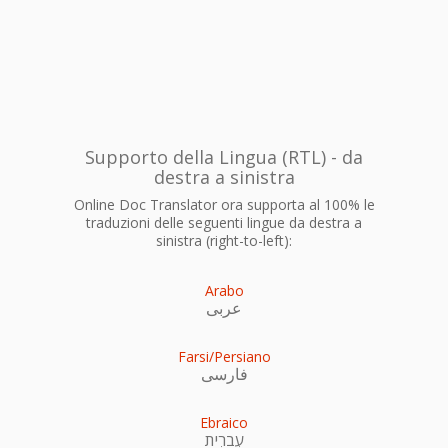
Supporto della Lingua (RTL) - da
destra a sinistra
Online Doc Translator ora supporta al 100% le
traduzioni delle seguenti lingue da destra a
sinistra (right-to-left):
Arabo
عربى
Farsi/Persiano
فارسی
Ebraico
עִברִית