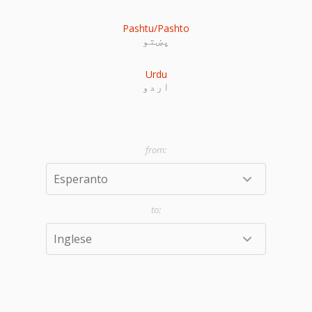
Pashtu/Pashto
پښتو
Urdu
اردو