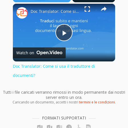
×
Play
Unmute
Fullscreen
Doc Translator: Come si usa il traduttore di documenti?
Play
Watch on
Video
Doc Translator: Come si usa il traduttore di
documenti?
Tutti i file caricati verranno rimossi in modo permanente dai nostri
server entro un ora.
Caricando un documento, accetti i nostri
termini e le condizioni
.
FORMATI SUPPORTATI