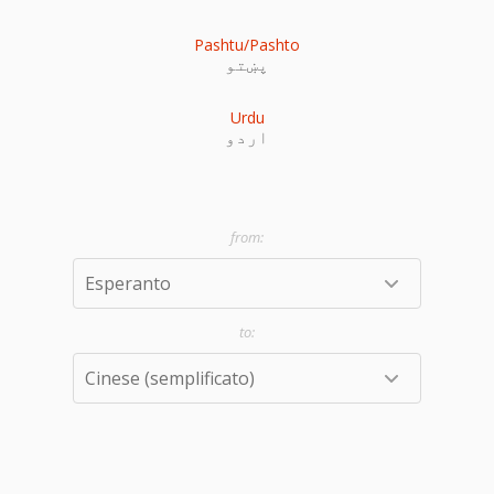
Pashtu/Pashto
پښتو
Urdu
اردو