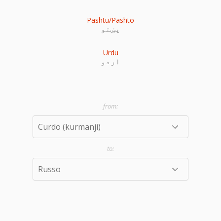
Pashtu/Pashto
پښتو
Urdu
اردو