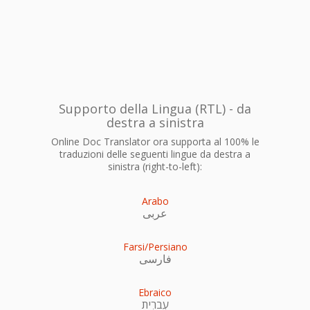
Supporto della Lingua (RTL) - da
destra a sinistra
Online Doc Translator ora supporta al 100% le
traduzioni delle seguenti lingue da destra a
sinistra (right-to-left):
Arabo
عربى
Farsi/Persiano
فارسی
Ebraico
עִברִית