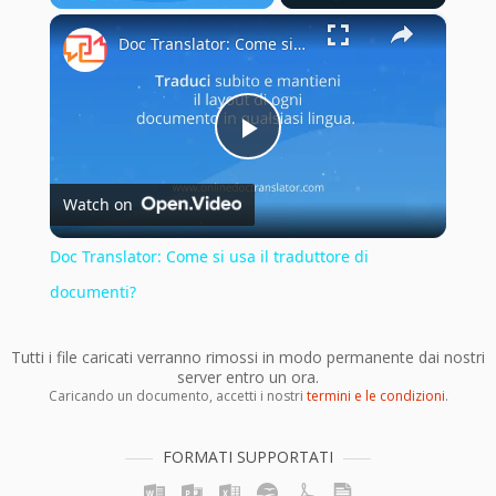
×
Play
Unmute
Fullscreen
Doc Translator: Come si usa il traduttore di documenti?
Play
Watch on
Video
Doc Translator: Come si usa il traduttore di
documenti?
Tutti i file caricati verranno rimossi in modo permanente dai nostri
server entro un ora.
Caricando un documento, accetti i nostri
termini e le condizioni
.
FORMATI SUPPORTATI