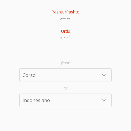
Pashtu/Pashto
پښتو
Urdu
اردو