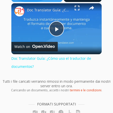
×
Pause
Unmute
Fullscreen
Doc Translator Guía: ¿Cómo uso el traductor de documentos?
Play
Watch on
Video
Doc Translator Guía: ¿Cómo uso el traductor de
documentos?
Tutti i file caricati verranno rimossi in modo permanente dai nostri
server entro un ora.
Caricando un documento, accetti i nostri
termini e le condizioni
.
FORMATI SUPPORTATI