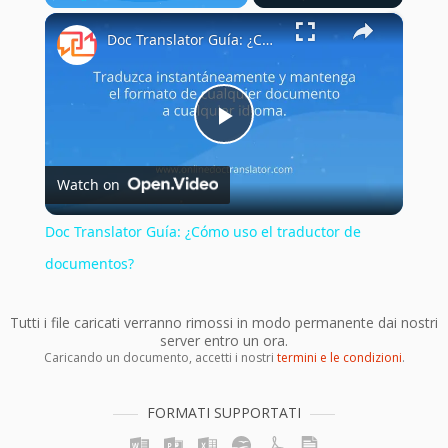
×
Play
Unmute
Fullscreen
Doc Translator Guía: ¿Cómo uso el traductor de documentos?
Play
Watch on
Video
Doc Translator Guía: ¿Cómo uso el traductor de
documentos?
Tutti i file caricati verranno rimossi in modo permanente dai nostri
server entro un ora.
Caricando un documento, accetti i nostri
termini e le condizioni
.
FORMATI SUPPORTATI