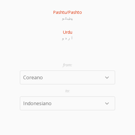
Pashtu/Pashto
پښتو
Urdu
اردو