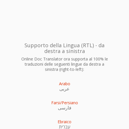
Supporto della Lingua (RTL) - da
destra a sinistra
Online Doc Translator ora supporta al 100% le
traduzioni delle seguenti lingue da destra a
sinistra (right-to-left):
Arabo
عربى
Farsi/Persiano
فارسی
Ebraico
עִברִית