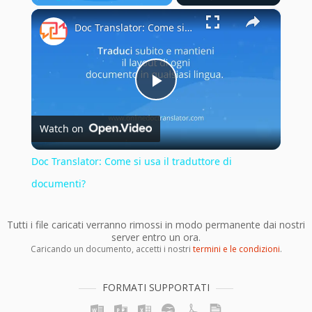
×
Play
Unmute
Fullscreen
Doc Translator: Come si usa il traduttore di documenti?
Play
Watch on
Video
Doc Translator: Come si usa il traduttore di
documenti?
Tutti i file caricati verranno rimossi in modo permanente dai nostri
server entro un ora.
Caricando un documento, accetti i nostri
termini e le condizioni
.
FORMATI SUPPORTATI