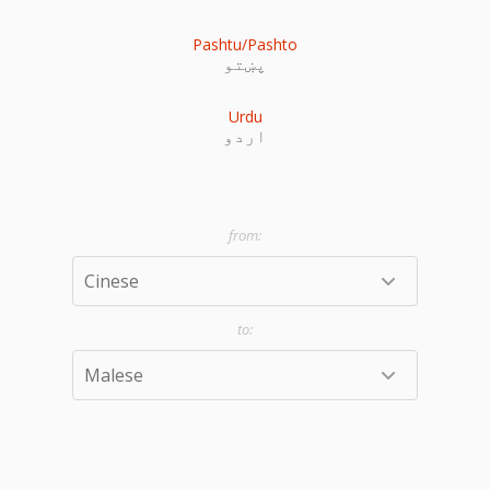
Pashtu/Pashto
پښتو
Urdu
اردو