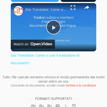
×
Play
Unmute
Fullscreen
Doc Translator: Come si usa il traduttore di documenti?
Play
Watch on
Video
Doc Translator: Come si usa il traduttore di
documenti?
Tutti i file caricati verranno rimossi in modo permanente dai nostri
server entro un ora.
Caricando un documento, accetti i nostri
termini e le condizioni
.
FORMATI SUPPORTATI