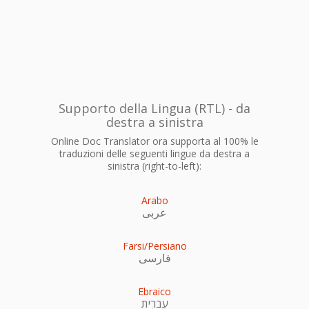
Supporto della Lingua (RTL) - da
destra a sinistra
Online Doc Translator ora supporta al 100% le
traduzioni delle seguenti lingue da destra a
sinistra (right-to-left):
Arabo
عربى
Farsi/Persiano
فارسی
Ebraico
עִברִית