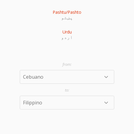
Pashtu/Pashto
پښتو
Urdu
اردو