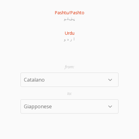
Pashtu/Pashto
پښتو
Urdu
اردو