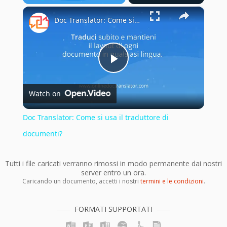
×
Play
Unmute
Fullscreen
Doc Translator: Come si usa il traduttore di documenti?
Play
Watch on
Video
Doc Translator: Come si usa il traduttore di
documenti?
Tutti i file caricati verranno rimossi in modo permanente dai nostri
server entro un ora.
Caricando un documento, accetti i nostri
termini e le condizioni
.
FORMATI SUPPORTATI