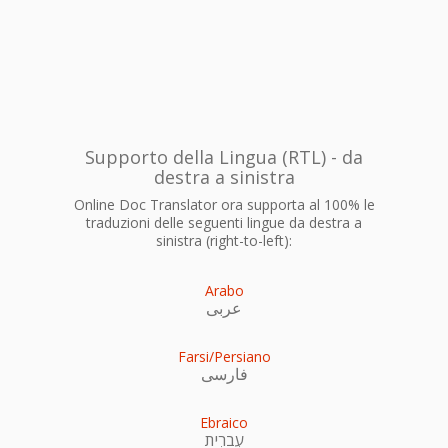
Supporto della Lingua (RTL) - da
destra a sinistra
Online Doc Translator ora supporta al 100% le
traduzioni delle seguenti lingue da destra a
sinistra (right-to-left):
Arabo
عربى
Farsi/Persiano
فارسی
Ebraico
עִברִית