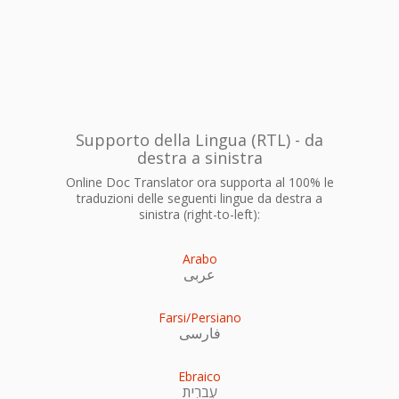
Supporto della Lingua (RTL) - da
destra a sinistra
Online Doc Translator ora supporta al 100% le
traduzioni delle seguenti lingue da destra a
sinistra (right-to-left):
Arabo
عربى
Farsi/Persiano
فارسی
Ebraico
עִברִית