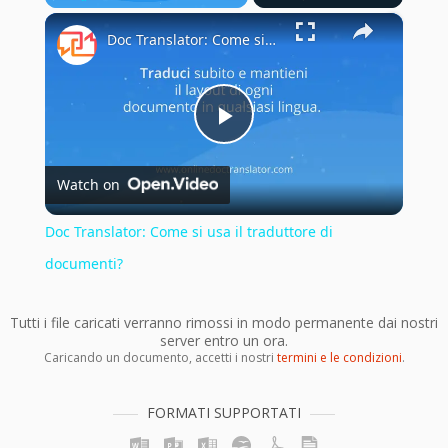
×
Play
Unmute
Fullscreen
Doc Translator: Come si usa il traduttore di documenti?
Play
Watch on
Video
Doc Translator: Come si usa il traduttore di
documenti?
Tutti i file caricati verranno rimossi in modo permanente dai nostri
server entro un ora.
Caricando un documento, accetti i nostri
termini e le condizioni
.
FORMATI SUPPORTATI