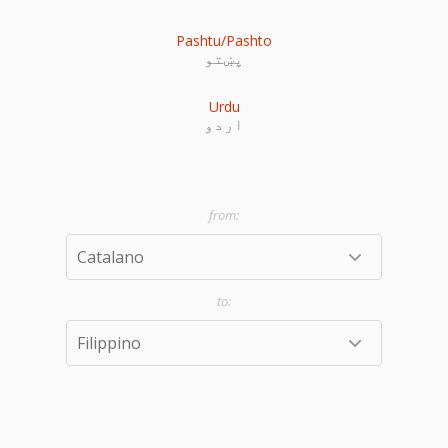
Pashtu/Pashto
پښتو
Urdu
اردو