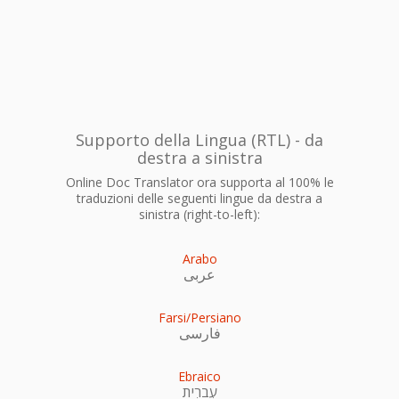
Supporto della Lingua (RTL) - da
destra a sinistra
Online Doc Translator ora supporta al 100% le
traduzioni delle seguenti lingue da destra a
sinistra (right-to-left):
Arabo
عربى
Farsi/Persiano
فارسی
Ebraico
עִברִית