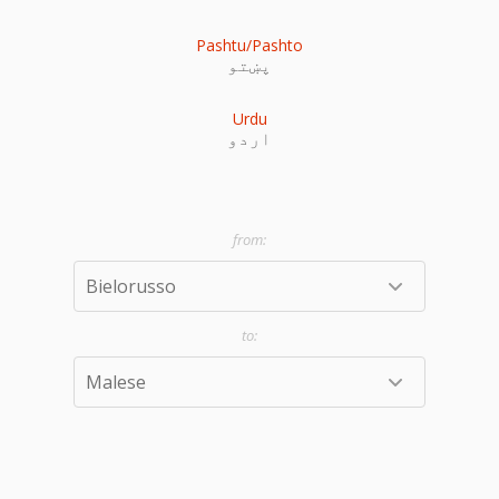
Pashtu/Pashto
پښتو
Urdu
اردو