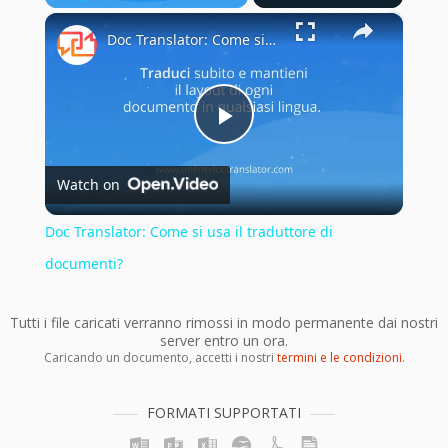
×
Play
Unmute
Fullscreen
Doc Translator: Come si usa il traduttore di documenti?
Play
Watch on
Video
Doc Translator: Come si usa il traduttore di
documenti?
Tutti i file caricati verranno rimossi in modo permanente dai nostri
server entro un ora.
Caricando un documento, accetti i nostri
termini e le condizioni
.
FORMATI SUPPORTATI