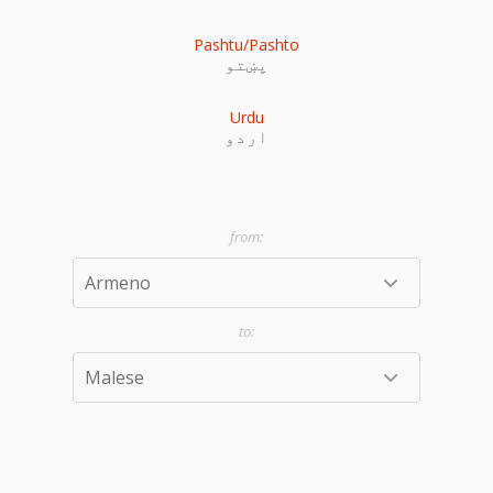
Pashtu/Pashto
پښتو
Urdu
اردو