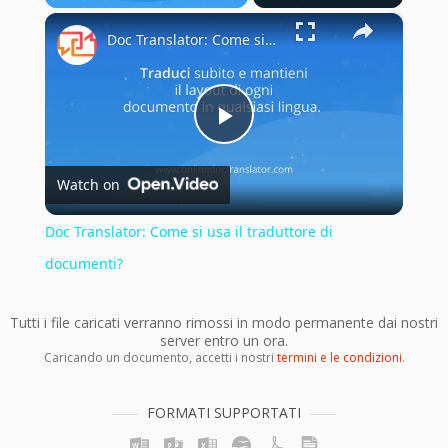
×
Play
Unmute
Fullscreen
Doc Translator: Come si usa il traduttore di documenti?
Play
Watch on
Video
Doc Translator: Come si usa il traduttore di
documenti?
Tutti i file caricati verranno rimossi in modo permanente dai nostri
server entro un ora.
Caricando un documento, accetti i nostri
termini e le condizioni
.
FORMATI SUPPORTATI