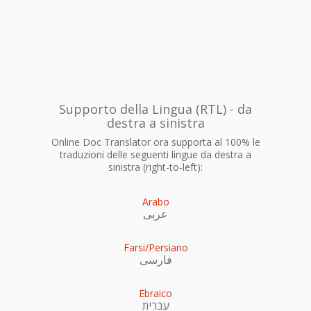
Supporto della Lingua (RTL) - da
destra a sinistra
Online Doc Translator ora supporta al 100% le
traduzioni delle seguenti lingue da destra a
sinistra (right-to-left):
Arabo
عربى
Farsi/Persiano
فارسی
Ebraico
עִברִית