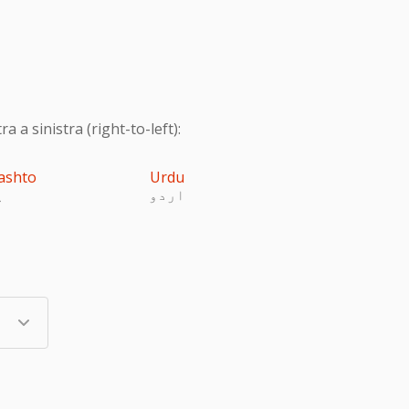
 a sinistra (right-to-left):
ashto
Urdu
اردو
پ