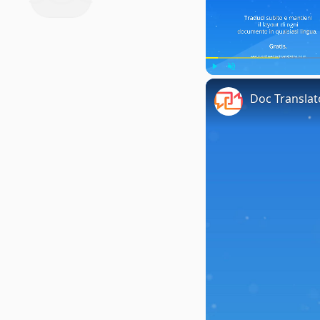
Play
Unmute
Doc Translat