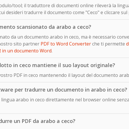
dulo/tool; il traduttore di documenti online rileverà la ling
cui desideri tradurre il documento come "Ceco" e cliccare sul
mento scansionato da arabo a ceco?
sionato da un documento arabo in ceco, ma è necessario conv
nostro sito partner
PDF to Word Converter
che ti permette
d
R in un documento Word
.
to in ceco mantiene il suo layout originale?
 vostro PDF in ceco mantenendo il layout del documento arab
ftware per tradurre un documento in arabo in ceco?
lingua arabo in ceco direttamente nel browser online senza 
adurre un PDF da arabo a ceco?