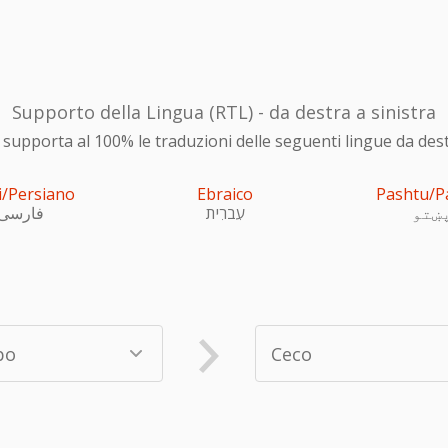
Supporto della Lingua (RTL) - da destra a sinistra
upporta al 100% le traduzioni delle seguenti lingue da destra
i/Persiano
Ebraico
Pashtu/P
ښتو
עִברִית
فارسی