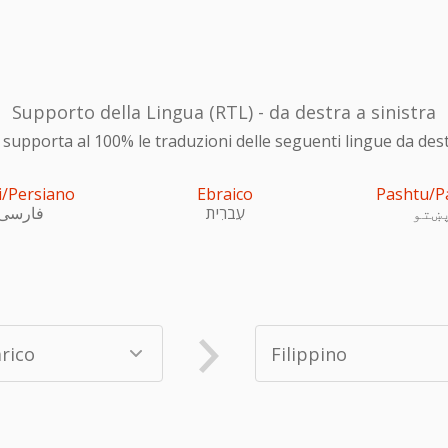
Supporto della Lingua (RTL) - da destra a sinistra
upporta al 100% le traduzioni delle seguenti lingue da destra
i/Persiano
Ebraico
Pashtu/P
ښتو
עִברִית
فارسی