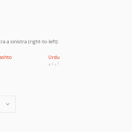
 a sinistra (right-to-left):
ashto
Urdu
اردو
پ