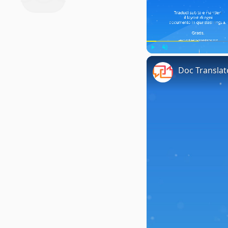
Play
Unmute
Doc Translat