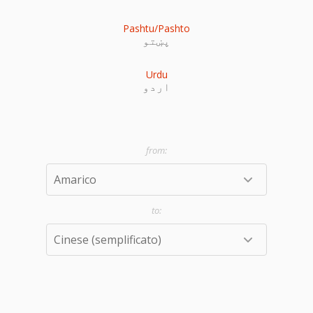
Pashtu/Pashto
پښتو
Urdu
اردو