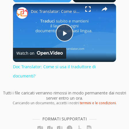
×
Play
Unmute
Fullscreen
Doc Translator: Come si usa il traduttore di documenti?
Play
Watch on
Video
Doc Translator: Come si usa il traduttore di
documenti?
Tutti i file caricati verranno rimossi in modo permanente dai nostri
server entro un ora.
Caricando un documento, accetti i nostri
termini e le condizioni
.
FORMATI SUPPORTATI