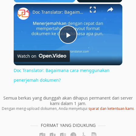
×
Play
Unmute
Fullscreen
Doc Translator: Bagaimana cara menggunakan penerjemah dokumen?
Play
Watch on
Video
Doc Translator: Bagaimana cara menggunakan
penerjemah dokumen?
Semua berkas yang diunggah akan dihapus permanent dari server
kami dalam 1 jam.
Dengan meng-upload dokumen, Anda menyetujui
syarat dan ketentuan kami
.
FORMAT YANG DIDUKUNG