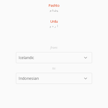
Pashto
پښتو
Urdu
اردو