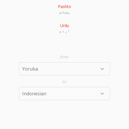
Pashto
پښتو
Urdu
اردو