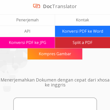
Doc
Translator
Penerjemah
Kontak
API
Konversi PDF ke Word
Konversi PDF ke JPG
Split a PDF
Kompres Gambar
Menerjemahkan Dokumen dengan cepat dari xhosa
ke inggris