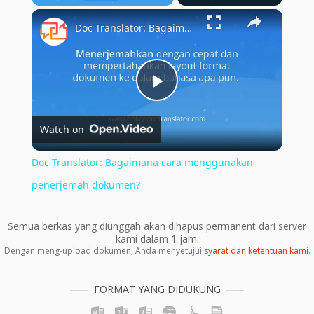
×
Play
Unmute
Fullscreen
Doc Translator: Bagaimana cara menggunakan penerjemah dokumen?
Play
Watch on
Video
Doc Translator: Bagaimana cara menggunakan
penerjemah dokumen?
Semua berkas yang diunggah akan dihapus permanent dari server
kami dalam 1 jam.
Dengan meng-upload dokumen, Anda menyetujui
syarat dan ketentuan kami
.
FORMAT YANG DIDUKUNG