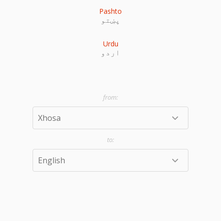
Pashto
پښتو
Urdu
اردو