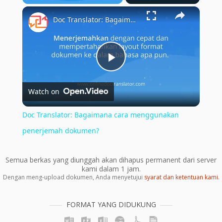
×
Play
Unmute
Fullscreen
Doc Translator: Bagaimana cara menggunakan penerjemah dokumen?
Play
Watch on
Video
Doc Translator: Bagaimana cara menggunakan
penerjemah dokumen?
Semua berkas yang diunggah akan dihapus permanent dari server
kami dalam 1 jam.
Dengan meng-upload dokumen, Anda menyetujui
syarat dan ketentuan kami
.
FORMAT YANG DIDUKUNG