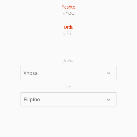
Pashto
پښتو
Urdu
اردو