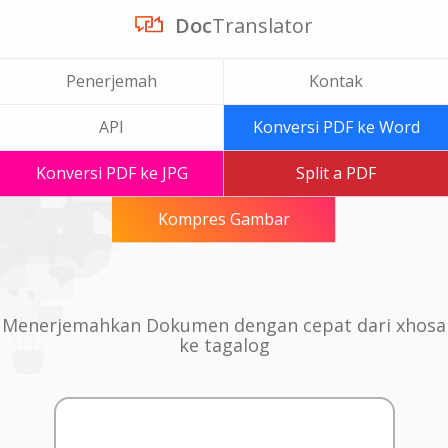
Doc
Translator
Penerjemah
Kontak
API
Konversi PDF ke Word
Konversi PDF ke JPG
Split a PDF
Kompres Gambar
Menerjemahkan Dokumen dengan cepat dari xhosa
ke tagalog