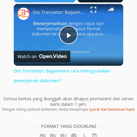
×
Play
Unmute
Fullscreen
Doc Translator: Bagaimana cara menggunakan penerjemah dokumen?
Play
Watch on
Video
Doc Translator: Bagaimana cara menggunakan
penerjemah dokumen?
Semua berkas yang diunggah akan dihapus permanent dari server
kami dalam 1 jam.
Dengan meng-upload dokumen, Anda menyetujui
syarat dan ketentuan kami
.
FORMAT YANG DIDUKUNG