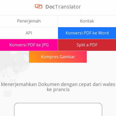
Doc
Translator
Penerjemah
Kontak
API
Konversi PDF ke Word
Konversi PDF ke JPG
Split a PDF
Kompres Gambar
Menerjemahkan Dokumen dengan cepat dari wales
ke prancis