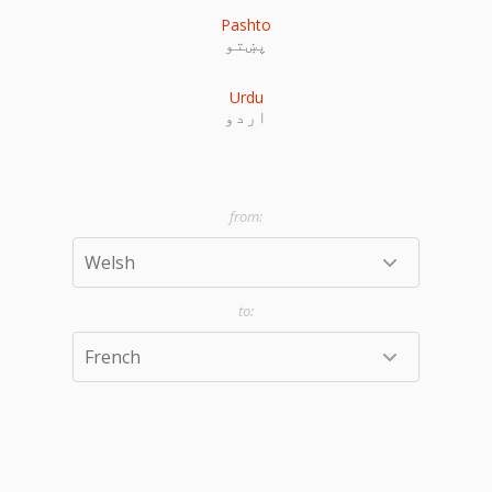
Pashto
پښتو
Urdu
اردو